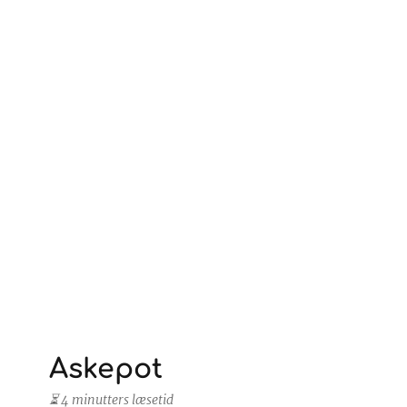
Askepot
⏳ 4 minutters læsetid