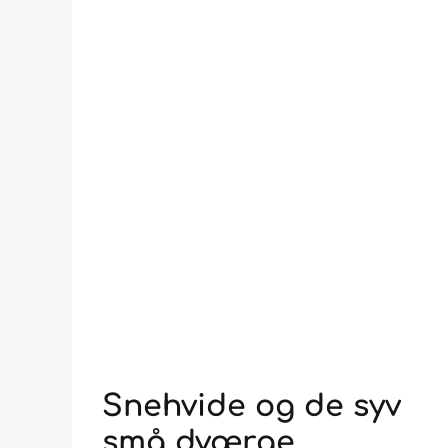
Snehvide og de syv
små dværge