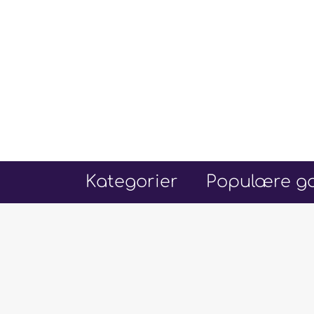
Hop
til
indhold
Kategorier
Populære go