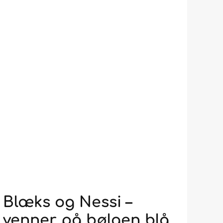
Blæks og Nessi –
venner på bølgen blå