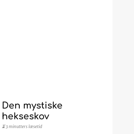
Den mystiske
hekseskov
⏳ 3 minutters læsetid