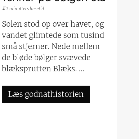
⏳ 2 minutters læsetid
Solen stod op over havet, og
vandet glimtede som tusind
små stjerner. Nede mellem
de bløde bølger svævede
blæksprutten Blæks. …
Læs godnathistorien