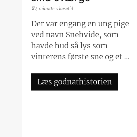
⏳ 4 minutters læsetid
Der var engang en ung pige
ved navn Snehvide, som
havde hud så lys som
vinterens første sne og et …
Læs godnathistorien