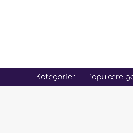
Hop
til
indhold
Kategorier
Populære go