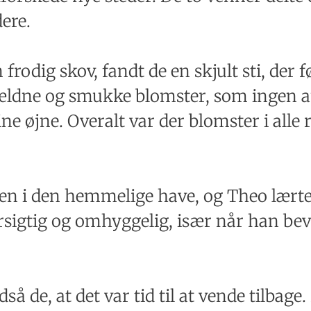
ere.
rodig skov, fandt de en skjult sti, der f
jældne og smukke blomster, som ingen an
ne øjne. Overalt var der blomster i alle
gen i den hemmelige have, og Theo lærte
sigtig og omhyggelig, især når han bev
så de, at det var tid til at vende tilbag