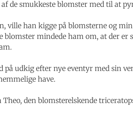
 af de smukkeste blomster med til at py
vn, ville han kigge på blomsterne og mi
ge blomster mindede ham om, at der er 
ham.
tid på udkig efter nye eventyr med sin ve
 hemmelige have.
 Theo, den blomsterelskende triceratops