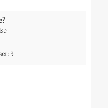
e?
lse
ser:
3