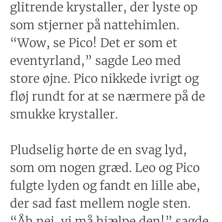
glitrende krystaller, der lyste op
som stjerner på nattehimlen.
“Wow, se Pico! Det er som et
eventyrland,” sagde Leo med
store øjne. Pico nikkede ivrigt og
fløj rundt for at se nærmere på de
smukke krystaller.
Pludselig hørte de en svag lyd,
som om nogen græd. Leo og Pico
fulgte lyden og fandt en lille abe,
der sad fast mellem nogle sten.
“Åh nej, vi må hjælpe den!” sagde