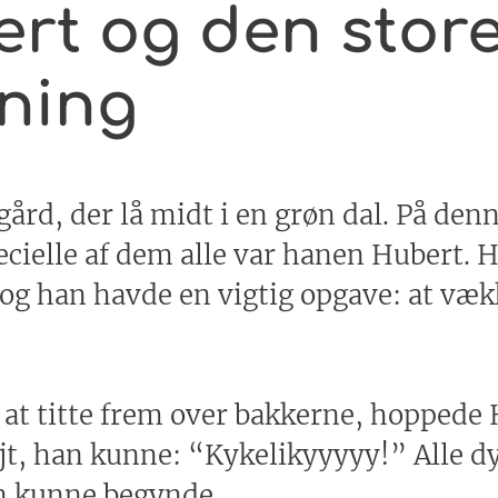
rt og den stor
ning
gård, der lå midt i en grøn dal. På de
ielle af dem alle var hanen Hubert. H
 og han havde en vigtig opgave: at væk
 at titte frem over bakkerne, hoppede 
jt, han kunne: “Kykelikyyyyy!” Alle d
n kunne begynde.