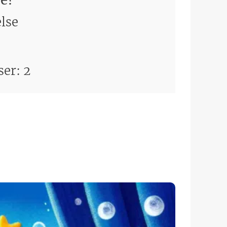
else
ser:
2