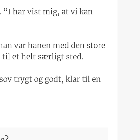
“I har vist mig, at vi kan
m han var hanen med den store
l et helt særligt sted.
ov trygt og godt, klar til en
ie?