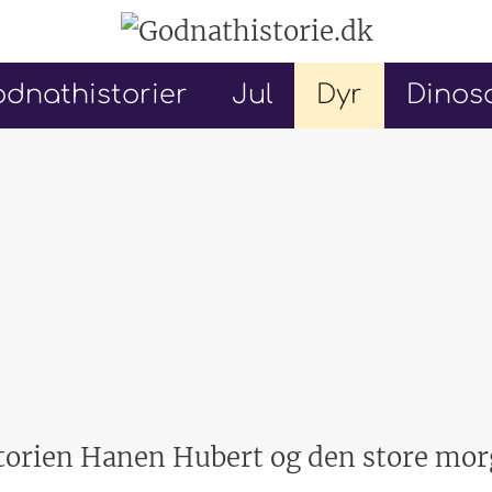
dnathistorier
Jul
Dyr
Dinos