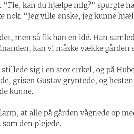
ie. “Fie, kan du hjælpe mig?” spurgte h
e nok. “Jeg ville ønske, jeg kunne hjæl
et, men så fik han en idé. Han samled
r hinanden, kan vi måske vække gårde
 stillede sig i en stor cirkel, og på Hu
ede, grisen Gustav gryntede, og heste
 de kunne.
larm, at alle på gården vågnede op med
 som den plejede.