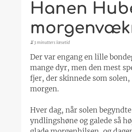
Hanen Hube
morgenvæk
⏳ 3 minutters læsetid
Der var engang en lille bonde
mange dyr, men den mest spec
fjer, der skinnede som solen,
morgen.
Hver dag, når solen begyndte
yndlingshøne og galede så hø
glade morgenhilsen, og dage