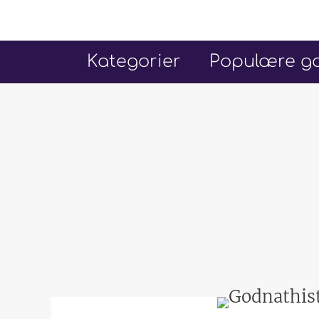
Hop
til
indhold
Kategorier
Populære go