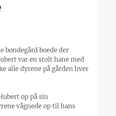
e
nne bondegård boede der
ubert var en stolt hane med
ke alle dyrene på gården hver
Hubert op på sin
yrene vågnede op til hans