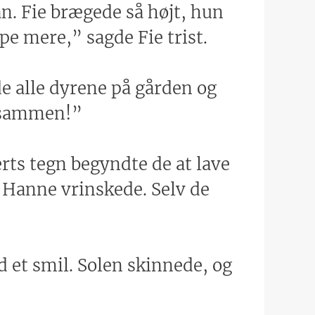
an. Fie brægede så højt, hun
pe mere,” sagde Fie trist.
e alle dyrene på gården og
n sammen!”
berts tegn begyndte de at lave
n Hanne vrinskede. Selv de
 et smil. Solen skinnede, og