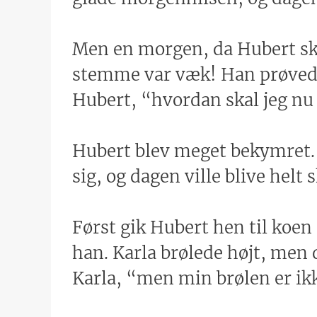
Men en morgen, da Hubert sku
stemme var væk! Han prøvede 
Hubert, “hvordan skal jeg nu
Hubert blev meget bekymret. 
sig, og dagen ville blive helt
Først gik Hubert hen til koe
han. Karla brølede højt, men d
Karla, “men min brølen er ikk