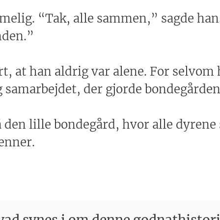
elig. “Tak, alle sammen,” sagde han. 
nden.”
rt, at han aldrig var alene. For selvo
samarbejdet, der gjorde bondegården ti
en lille bondegård, hvor alle dyrene s
enner.
ad synes i om denne godnathistor