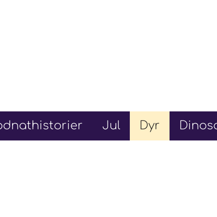
dnathistorier
Jul
Dyr
Dinos