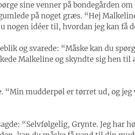
spørge sine venner på bondegården om h
gumlede på noget græs. “Hej Malkelin
u nogen idéer til, hvordan jeg kan få d
jeblik og svarede: “Måske kan du spør
kkede Malkeline og skyndte sig hen t
“Min mudderpøl er tørret ud, og jeg v
gde: “Selvfølgelig, Grynte. Jeg har hø