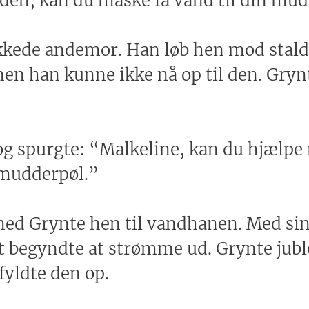
 den, kan du måske få vand til din mu
kkede andemor. Han løb hen mod stald
men han kunne ikke nå op til den. Grynte
e og spurgte: “Malkeline, kan du hjæl
 mudderpøl.”
med Grynte hen til vandhanen. Med sin
t begyndte at strømme ud. Grynte jubled
yldte den op.