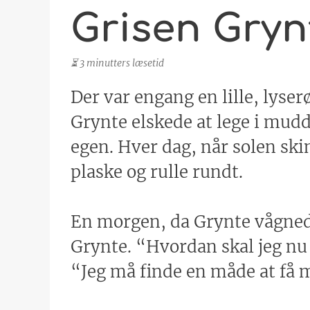
Grisen Gry
⏳ 3 minutters læsetid
Der var engang en lille, lyse
Grynte elskede at lege i mud
egen. Hver dag, når solen ski
plaske og rulle rundt.
En morgen, da Grynte vågnede
Grynte. “Hvordan skal jeg nu
“Jeg må finde en måde at få 