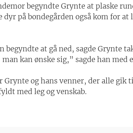
emor begyndte Grynte at plaske rund
re dyr på bondegården også kom for at 
n begyndte at gå ned, sagde Grynte tak
, man kan ønske sig,” sagde han med et
 Grynte og hans venner, der alle gik t
fyldt med leg og venskab.