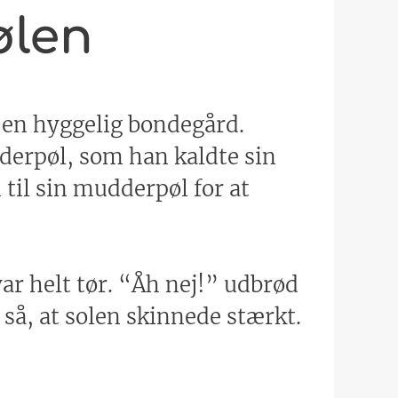
ølen
å en hyggelig bondegård.
derpøl, som han kaldte sin
 til sin mudderpøl for at
r helt tør. “Åh nej!” udbrød
så, at solen skinnede stærkt.