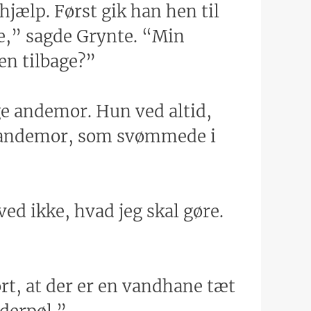
jælp. Først gik han hen til
e,” sagde Grynte. “Min
en tilbage?”
ge andemor. Hun ved altid,
il andemor, som svømmede i
ed ikke, hvad jeg skal gøre.
rt, at der er en vandhane tæt