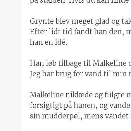
på stalden. Hvis du kan finde
Grynte blev meget glad og ta
Efter lidt tid fandt han den, 
han en idé.
Han løb tilbage til Malkelin
Jeg har brug for vand til min
Malkeline nikkede og fulgte 
forsigtigt på hanen, og vande
sin mudderpøl, mens vandet f