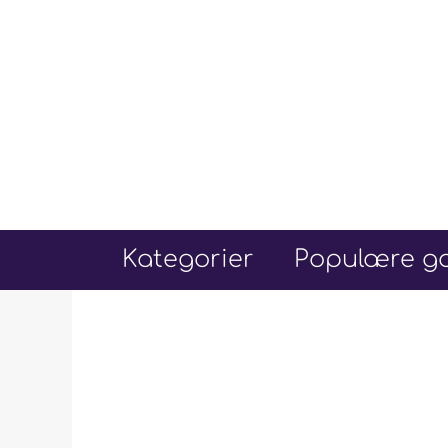
Hop
til
indhold
Kategorier
Populære go