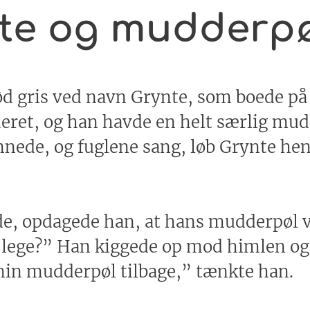
nte og mudderp
rød gris ved navn Grynte, som boede p
deret, og han havde en helt særlig mud
nnede, og fuglene sang, løb Grynte hen
, opdagede han, at hans mudderpøl va
 lege?” Han kiggede op mod himlen og 
min mudderpøl tilbage,” tænkte han.