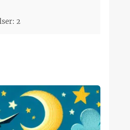
lser:
2