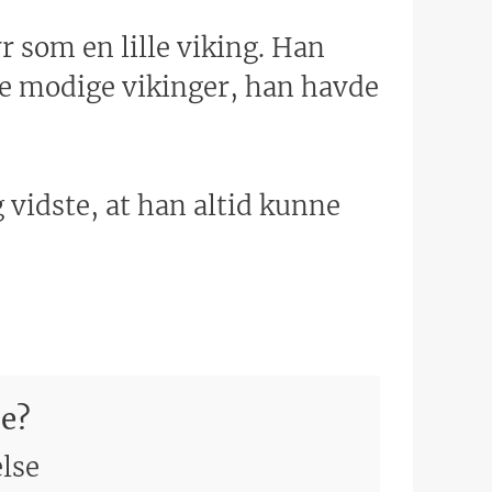
yr som en lille viking. Han
 de modige vikinger, han havde
 vidste, at han altid kunne
ie?
else