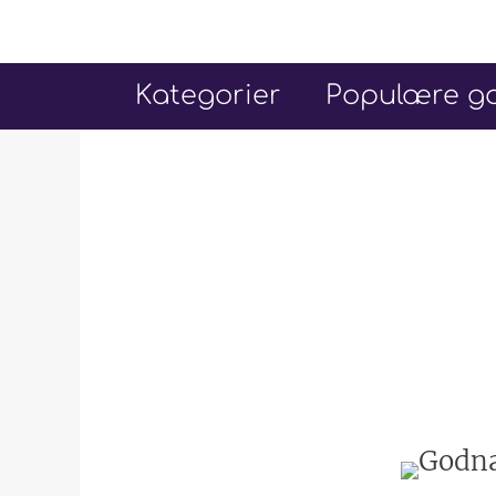
Hop
til
indhold
Kategorier
Populære go