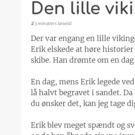
Den lille vi
⏳ 3 minutters læsetid
Der var engang en lille vikin
Erik elskede at høre historie
skibe. Han drømte om en dag se
En dag, mens Erik legede ve
lå halvt begravet i sandet. D
du ønsker det, kan jeg tage di
Erik blev meget spændt og sva