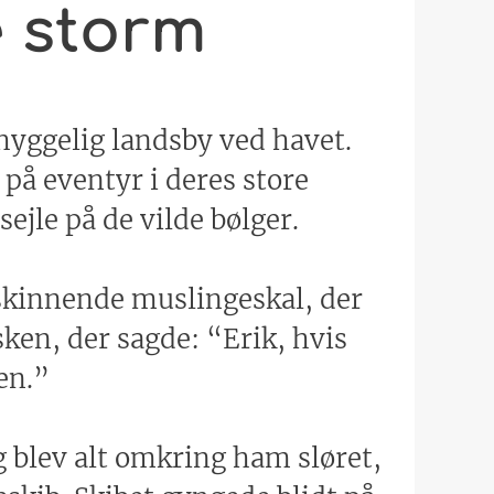
e storm
hyggelig landsby ved havet.
 på eventyr i deres store
ejle på de vilde bølger.
skinnende muslingeskal, der
ken, der sagde: “Erik, hvis
en.”
g blev alt omkring ham sløret,