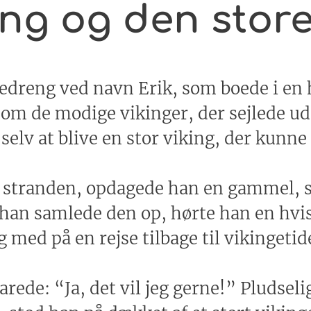
king og den stor
gedreng ved navn Erik, som boede i en 
r om de modige vikinger, der sejlede ud
lv at blive en stor viking, der kunne s
d stranden, opdagede han en gammel, 
a han samlede den op, hørte han en hvis
g med på en rejse tilbage til vikingetid
rede: “Ja, det vil jeg gerne!” Pludseli