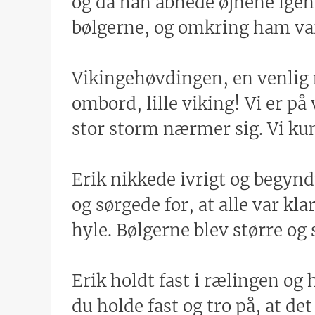
og da han åbnede øjnene igen,
bølgerne, og omkring ham var 
Vikingehøvdingen, en venli
ombord, lille viking! Vi er på 
stor storm nærmer sig. Vi kun
Erik nikkede ivrigt og begynd
og sørgede for, at alle var kl
hyle. Bølgerne blev større og
Erik holdt fast i rælingen og
du holde fast og tro på, at de