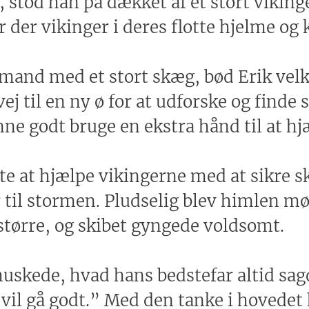
 stod han på dækket af et stort viking
der vikinger i deres flotte hjelme og 
g mand med et stort skæg, bød Erik 
vej til en ny ø for at udforske og finde 
ne godt bruge en ekstra hånd til at hj
te at hjælpe vikingerne med at sikre s
ar til stormen. Pludselig blev himlen 
 større, og skibet gyngede voldsomt.
 huskede, hvad hans bedstefar altid sa
t vil gå godt.” Med den tanke i hovedet