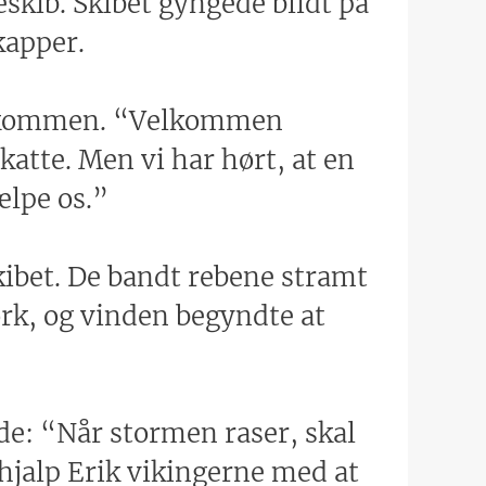
eskib. Skibet gyngede blidt på
kapper.
velkommen. “Velkommen
skatte. Men vi har hørt, at en
ælpe os.”
kibet. De bandt rebene stramt
mørk, og vinden begyndte at
gde: “Når stormen raser, skal
 hjalp Erik vikingerne med at