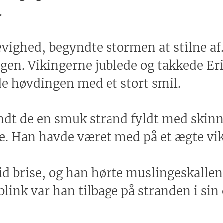
.
 evighed, begyndte stormen at stilne a
 igen. Vikingerne jublede og takkede E
de høvdingen med et stort smil.
andt de en smuk strand fyldt med skin
ne. Han havde været med på et ægte vi
d brise, og han hørte muslingeskallens 
blink var han tilbage på stranden i sin