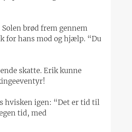
f. Solen brød frem gennem
rik for hans mod og hjælp. “Du
nende skatte. Erik kunne
kingeeventyr!
hvisken igen: “Det er tid til
 egen tid, med