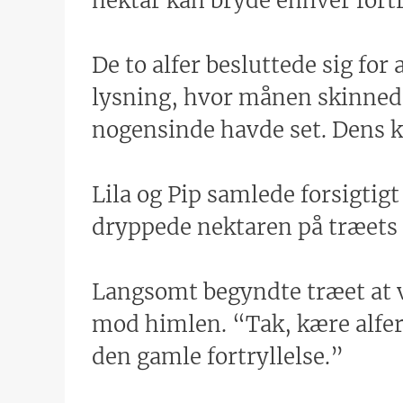
nektar kan bryde enhver fortr
De to alfer besluttede sig fo
lysning, hvor månen skinnede
nogensinde havde set. Dens k
Lila og Pip samlede forsigtigt
dryppede nektaren på træets
Langsomt begyndte træet at vå
mod himlen. “Tak, kære alfer
den gamle fortryllelse.”