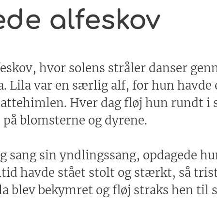
ede alfeskov
lfeskov, hvor solens stråler danser ge
a. Lila var en særlig alf, for hun havde
ttehimlen. Hver dag fløj hun rundt i 
 på blomsterne og dyrene.
 og sang sin yndlingssang, opdagede hu
id havde stået stolt og stærkt, så tris
a blev bekymret og fløj straks hen til s