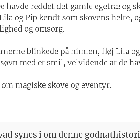
 De havde reddet det gamle egetræ og s
 Lila og Pip kendt som skovens helte, o
lighed og omsorg.
ernerne blinkede på himlen, fløj Lila o
 søvn med et smil, velvidende at de hav
 om magiske skove og eventyr.
ad synes i om denne godnathistor