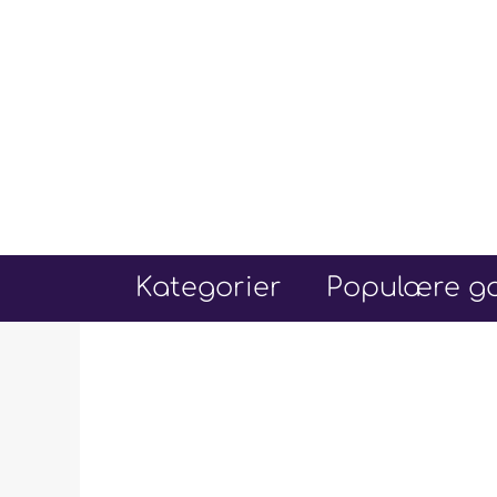
Hop
til
indhold
Kategorier
Populære go