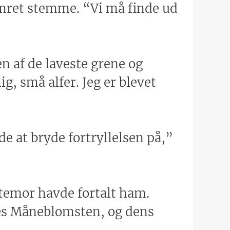
ymret stemme. “Vi må finde ud
en af de laveste grene og
g, små alfer. Jeg er blevet
e at bryde fortryllelsen på,”
stemor havde fortalt ham.
des Måneblomsten, og dens