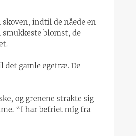
m skoven, indtil de nåede en
en smukkeste blomst, de
et.
til det gamle egetræ. De
ske, og grenene strakte sig
e. “I har befriet mig fra