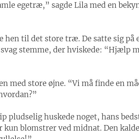
gamle egetræ,” sagde Lila med en bek
hen til det store træ. De satte sig på 
n svag stemme, der hviskede: “Hjælp mi
en med store øjne. “Vi må finde en måd
 hvordan?”
Pip pludselig huskede noget, hans bed
er kun blomstrer ved midnat. Den kal