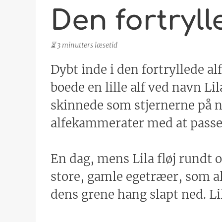
Den fortryll
⏳ 3 minutters læsetid
Dybt inde i den fortryllede a
boede en lille alf ved navn Lil
skinnede som stjernerne på na
alfekammerater med at passe
En dag, mens Lila fløj rundt
store, gamle egetræer, som alt
dens grene hang slapt ned. Lil