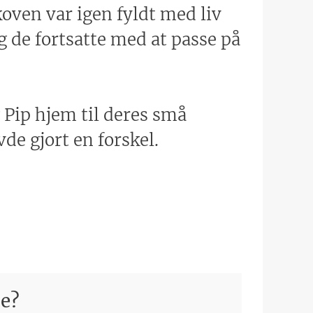
koven var igen fyldt med liv
g de fortsatte med at passe på
g Pip hjem til deres små
de gjort en forskel.
ie?