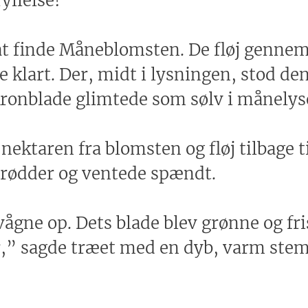
yllelse!”
r at finde Måneblomsten. De fløj genne
 klart. Der, midt i lysningen, stod d
ronblade glimtede som sølv i månelys
 nektaren fra blomsten og fløj tilbage 
 rødder og ventede spændt.
gne op. Dets blade blev grønne og fri
,” sagde træet med en dyb, varm stemm