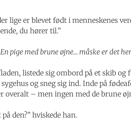
:
, der lige er blevet født i menneskenes v
nde, du hører til.”
.
En pige med brune øjne… måske er det he
den, listede sig ombord på et skib og fu
e sygehus og sneg sig ind. Inde på fødea
r overalt – men ingen med de brune øj
t på den?” hviskede han.