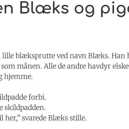
en Blæks og pi
n lille blæksprutte ved navn Blæks. Han
e som månen. Alle de andre havdyr elske
ig hjemme.
dpadde forbi.
gde skildpadden.
l her,” svarede Blæks stille.