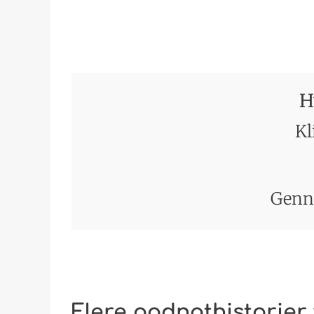
H
Kl
Genn
Flere godnathistorier