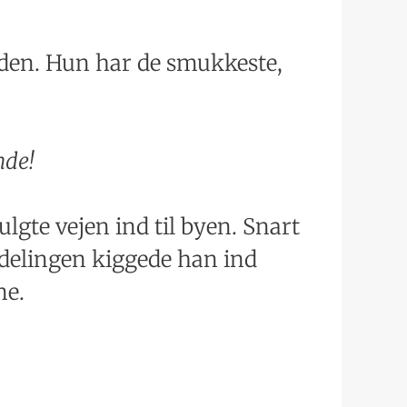
erden. Hun har de smukkeste,
nde!
lgte vejen ind til byen. Snart
fdelingen kiggede han ind
ne.