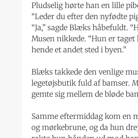
Pludselig hørte han en lille pi
“Leder du efter den nyfødte pi
“Ja,” sagde Blæks håbefuldt. 
Musen nikkede. “Hun er taget
hende et andet sted i byen.”
Blæks takkede den venlige mus 
legetøjsbutik fuld af bamser.
M
gemte sig mellem de bløde ba
Samme eftermiddag kom en mor o
og mørkebrune, og da hun drej