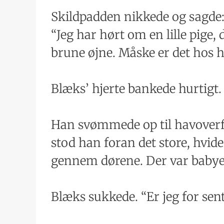
Skildpadden nikkede og sagde
“Jeg har hørt om en lille pige
brune øjne. Måske er det hos he
Blæks’ hjerte bankede hurtigt
Han svømmede op til havoverfla
stod han foran det store, hvid
gennem dørene. Der var babye
Blæks sukkede. “Er jeg for sen