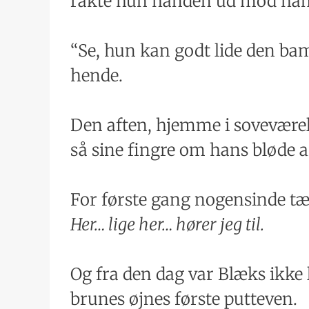
rakte hun hånden ud mod ha
“Se, hun kan godt lide den bam
hende.
Den aften, hjemme i soveværels
så sine fingre om hans bløde a
For første gang nogensinde t
Her… lige her… hører jeg til.
Og fra den dag var Blæks ikke 
brunes øjnes første putteven.