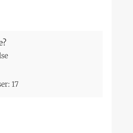
e?
lse
ser:
17