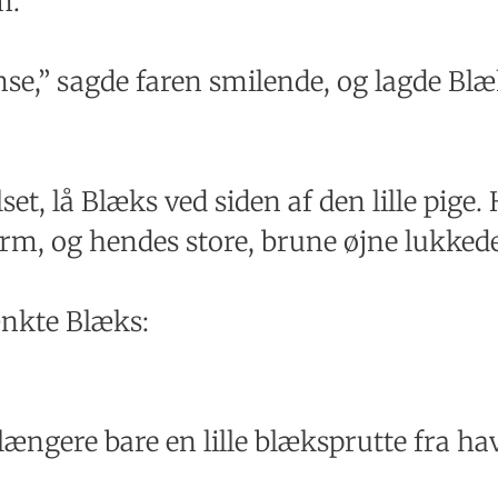
m.
se,” sagde faren smilende, og lagde Blæks
et, lå Blæks ved siden af den lille pige
rm, og hendes store, brune øjne lukkede
ænkte Blæks:
længere bare en lille blæksprutte fra h