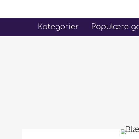
Hop
til
indhold
Kategorier
Populære go