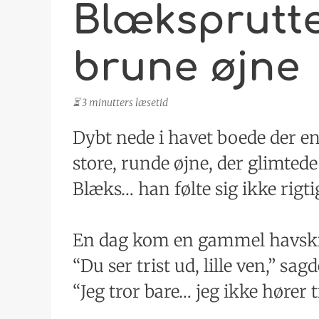
Blæksprutt
brune øjne
⏳ 3 minutters læsetid
Dybt nede i havet boede der e
store, runde øjne, der glimted
Blæks… han følte sig ikke rigt
En dag kom en gammel havskil
“Du ser trist ud, lille ven,” sa
“Jeg tror bare… jeg ikke hører ti