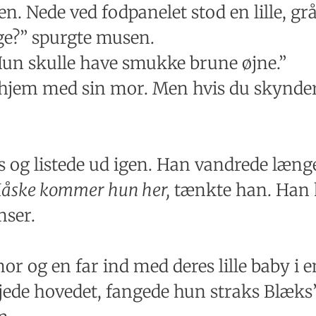
ben. Nede ved fodpanelet stod en lille, 
ge?” spurgte musen.
“Hun skulle have smukke brune øjne.”
 hjem med sin mor. Men hvis du skynder
og listede ud igen. Han vandrede længe,
åske kommer hun her,
tænkte han. Han k
mser.
g en far ind med deres lille baby i en 
ede hovedet, fangede hun straks Blæks’ 