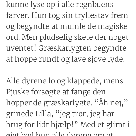
kunne lyse op i alle regnbuens
farver. Hun tog sin tryllestav frem
og begyndte at mumle de magiske
ord. Men pludselig skete der noget
uventet! Græskarlygten begyndte
at hoppe rundt og lave sjove lyde.
Alle dyrene lo og klappede, mens
Pjuske forsøgte at fange den
hoppende græskarlygte. “Åh nej,”
grinede Lilla, “jeg tror, jeg har
brug for lidt hjælp!” Med et glimt i
øjet bad hun alle dyrene om at