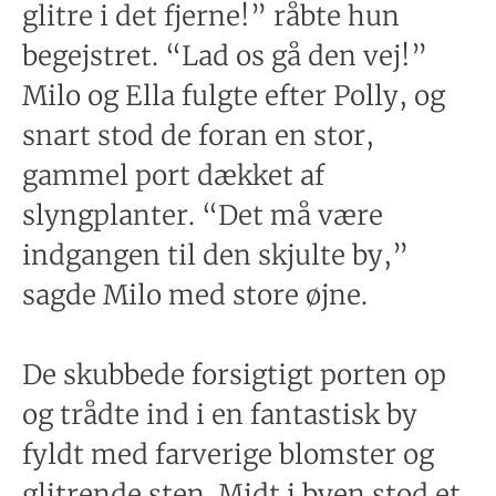
glitre i det fjerne!” råbte hun
begejstret. “Lad os gå den vej!”
Milo og Ella fulgte efter Polly, og
snart stod de foran en stor,
gammel port dækket af
slyngplanter. “Det må være
indgangen til den skjulte by,”
sagde Milo med store øjne.
De skubbede forsigtigt porten op
og trådte ind i en fantastisk by
fyldt med farverige blomster og
glitrende sten. Midt i byen stod et